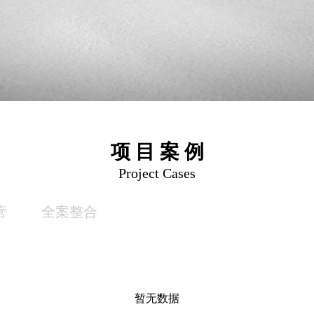
项 目 案 例
Project Cases
营
全案整合
暂无数据